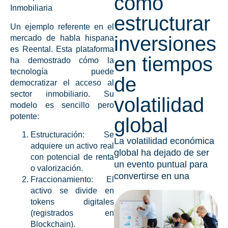
cómo
Inmobiliaria
estructurar
Un ejemplo referente en el
inversiones
mercado de habla hispana
es
Reental
. Esta plataforma
en tiempos
ha demostrado cómo la
tecnología puede
de
democratizar el acceso al
sector inmobiliario. Su
volatilidad
modelo es sencillo pero
potente:
global
Estructuración:
Se
La volatilidad económica
adquiere un activo real
global ha dejado de ser
con potencial de renta
un evento puntual para
o valorización.
convertirse en una
Fraccionamiento:
El
activo se divide en
tokens digitales
(registrados en
Blockchain).