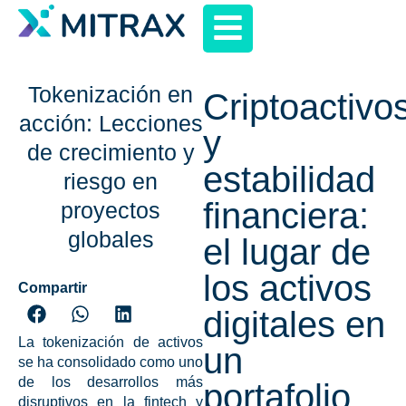
Tokenización en
Criptoactivo
acción: Lecciones
y
de crecimiento y
estabilidad
riesgo en
financiera:
proyectos
globales
el lugar de
los activos
Compartir
digitales en
La
tokenización de activos
un
se ha consolidado como uno
de los desarrollos más
portafolio
disruptivos en la
fintech y