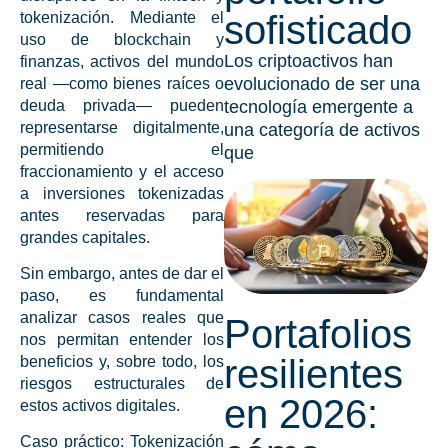
sofisticado
tokenización
. Mediante el
uso de
blockchain y
Los criptoactivos han
finanzas
, activos del mundo
evolucionado de ser una
real —como bienes raíces o
deuda privada— pueden
tecnología emergente a
representarse digitalmente,
una categoría de activos
permitiendo el
que
fraccionamiento y el acceso
a
inversiones tokenizadas
antes reservadas para
grandes capitales.
Sin embargo, antes de dar el
paso, es fundamental
analizar casos reales que
Portafolios
nos permitan entender los
resilientes
beneficios y, sobre todo, los
riesgos estructurales de
en 2026:
estos
activos digitales
.
Caso práctico: Tokenización