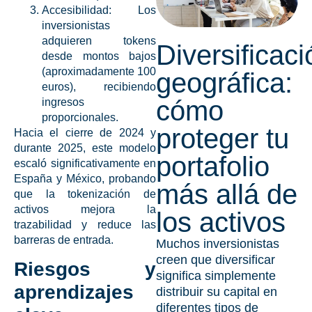
Accesibilidad:
Los
inversionistas
adquieren tokens
Diversificaci
desde montos bajos
(aproximadamente 100
geográfica:
euros), recibiendo
cómo
ingresos
proporcionales.
proteger tu
Hacia el cierre de 2024 y
durante 2025, este modelo
portafolio
escaló significativamente en
España y México, probando
más allá de
que la
tokenización de
activos
mejora la
los activos
trazabilidad y reduce las
barreras de entrada.
Muchos inversionistas
creen que diversificar
Riesgos y
significa simplemente
aprendizajes
distribuir su capital en
diferentes tipos de