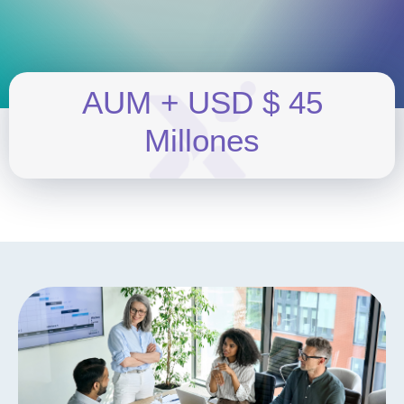
A
U
M
+
U
S
D
$
4
5
M
i
l
l
o
n
e
s