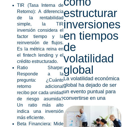
cómo
TIR (Tasa Interna de
estructurar
Retorno):
A diferencia
de la rentabilidad
inversiones
simple, la
TIR
inversión
considera el
en tiempos
factor tiempo y la
reinversión de flujos.
de
Es la métrica reina en
volatilidad
el
fintech lending
y el
crédito estructurado.
global
Ratio Sharpe:
Responde a la
La volatilidad económica
pregunta: ¿Cuánto
global ha dejado de ser
retorno adicional
un evento puntual para
recibo por cada unidad
convertirse en una
de riesgo asumida?
Un ratio más alto
indica una inversión
más eficiente.
Beta Financiera:
Mide