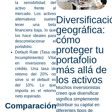
la sensibilidad del
activo frente al
mercado. Los activos
Diversificaci
alternativos suelen
tener una
beta
geográfica:
financiera
baja, lo que
los hace ideales para
cómo
descorrelacionar el
proteger tu
portafolio.
Default Rate (Tasa de
portafolio
Incumplimiento):
Vital
en inversiones de
más allá de
crédito. Una tasa de
retorno del 20% no
los activos
sirve si el
default
es
del 10%. Lo que
Muchos inversionistas
importa es el retorno
creen que diversificar
neto esperado.
significa simplemente
Comparación
distribuir su capital en
diferentes tipos de