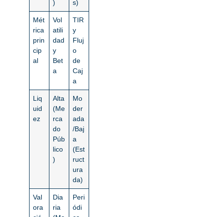
)
s)
Mét
Vol
TIR
rica
atili
y
prin
dad
Fluj
cip
y
o
al
Bet
de
a
Caj
a
Liq
Alta
Mo
uid
(Me
der
ez
rca
ada
do
/Baj
Púb
a
lico
(Est
)
ruct
ura
da)
Val
Dia
Peri
ora
ria
ódi