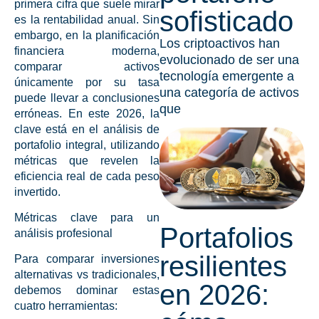
primera cifra que suele mirar
sofisticado
es la rentabilidad anual. Sin
embargo, en la
planificación
Los criptoactivos han
financiera
moderna,
evolucionado de ser una
comparar activos
tecnología emergente a
únicamente por su tasa
una categoría de activos
puede llevar a conclusiones
que
erróneas. En este 2026, la
clave está en el
análisis de
portafolio
integral, utilizando
métricas que revelen la
eficiencia real de cada peso
invertido.
Métricas clave para un
Portafolios
análisis profesional
resilientes
Para comparar
inversiones
alternativas vs tradicionales
,
en 2026:
debemos dominar estas
cuatro herramientas: