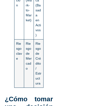
ció
(Ma
ca
n
rk-
(Ba
to-
sad
Mar
a
ket)
en
Acti
vos
)
Rie
Rie
Rie
sgo
sgo
sgo
clav
de
de
e
Mer
Cré
cad
dito
o
/
Estr
uct
ura
¿Cómo tomar