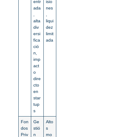
entr
isio
ada
nes
,
,
alta
liqui
div
dez
ersi
limit
fica
ada
ció
n,
imp
act
o
dire
cto
en
star
tup
s
Fon
Ge
Alto
dos
stió
s
Priv
n
mo