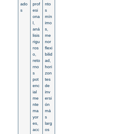
ado
prof
nto
s
esi
s
ona
mín
l,
imo
aná
s,
lisis
me
rigu
nor
ros
flexi
o,
bilid
reto
ad,
rno
hori
s
zon
pot
tes
enc
de
ial
inv
me
ersi
nte
ón
ma
má
yor
s
es
,
larg
acc
os