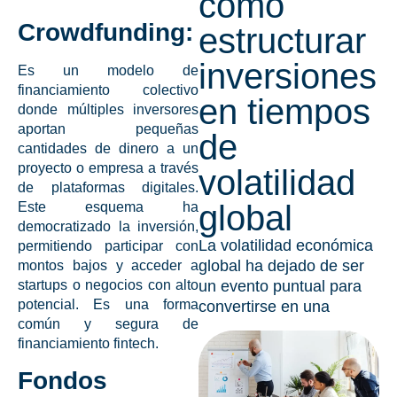
cómo
Crowdfunding:
estructurar
inversiones
Es un modelo de
financiamiento colectivo
en tiempos
donde múltiples inversores
aportan pequeñas
de
cantidades de dinero a un
proyecto o empresa a través
volatilidad
de plataformas digitales.
global
Este esquema ha
democratizado la
inversión
,
La volatilidad económica
permitiendo participar con
global ha dejado de ser
montos bajos y acceder a
startups
o negocios con alto
un evento puntual para
potencial. Es una forma
convertirse en una
común y segura de
financiamiento fintech
.
Fondos