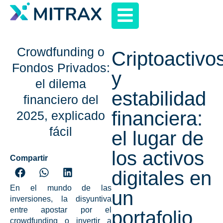
Crowdfunding o
Criptoactivo
Fondos Privados:
y
el dilema
estabilidad
financiero del
financiera:
2025, explicado
fácil
el lugar de
los activos
Compartir
digitales en
En el mundo de las
un
inversiones
, la disyuntiva
entre apostar por el
portafolio
crowdfunding
o invertir a