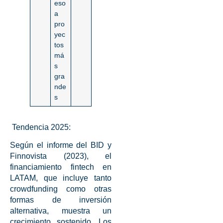
eso
a
pro
yec
tos
má
s
gra
nde
s
Tendencia 2025:
Según el informe del BID y
Finnovista (2023), el
financiamiento fintech
en
LATAM, que incluye tanto
crowdfunding
como otras
formas de
inversión
alternativa
, muestra un
crecimiento sostenido. Los