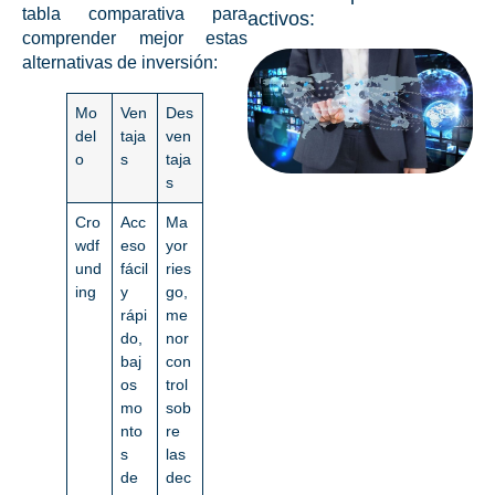
tabla comparativa para
activos:
comprender mejor estas
alternativas de inversión
:
Mo
Ven
Des
del
taja
ven
o
s
taja
s
Cro
Acc
Ma
wdf
eso
yor
und
fácil
ries
ing
y
go,
rápi
me
do,
nor
baj
con
os
trol
mo
sob
nto
re
s
las
de
dec