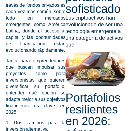
sofisticado
través de
fondos privados
es
cada vez más común, sobre
Los criptoactivos han
todo en mercados
evolucionado de ser una
emergentes como América
Latina, donde el acceso al
tecnología emergente a
capital y las
oportunidades
una categoría de activos
de financiación
están
que
evolucionando rápidamente.
Tanto para emprendedores
que buscan impulsar sus
proyectos como para
inversionistas que quieren
diversificar su portafolio,
entender qué opción se
Portafolios
adapta mejor a sus objetivos
resilientes
financieros es clave en
2025
.
en 2026:
1. Dos caminos para la
inversión alternativa