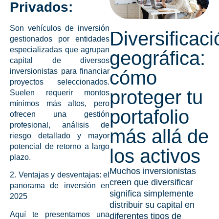
Privados:
Son vehículos de
inversión
Diversificaci
gestionados por entidades
especializadas que agrupan
geográfica:
capital de diversos
inversionistas para financiar
cómo
proyectos seleccionados.
proteger tu
Suelen requerir montos
mínimos más altos, pero
portafolio
ofrecen una gestión
profesional, análisis de
más allá de
riesgo detallado y mayor
potencial de
retorno a largo
los activos
plazo
.
Muchos inversionistas
2. Ventajas y desventajas: el
creen que diversificar
panorama de inversión en
significa simplemente
2025
distribuir su capital en
Aquí te presentamos una
diferentes tipos de